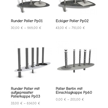
Runder Poller Pp01
Eckiger Poller Pp02
Preisspanne:
Preisspanne:
30,00
€
–
565,00
€
43,00
€
–
751,00
€
30,00 €
43,00 €
bis
bis
565,00 €
751,00 €
Runder Poller mit
Poller Berlin mit
aufgepresster
Einschlagkappe Pp60
Pollerkappe Pp03
Preisspanne:
0,00
€
–
201,00
€
Preisspanne:
33,00
€
–
614,00
€
0,00 €