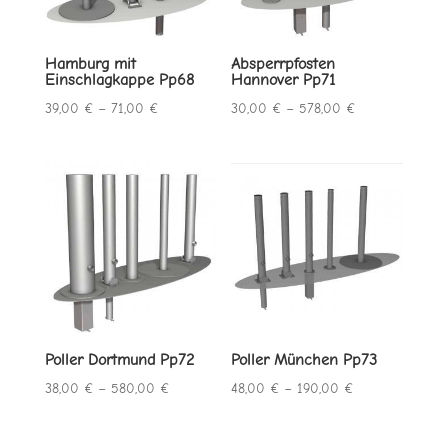
Hamburg mit
Absperrpfosten
Einschlagkappe Pp68
Hannover Pp71
Preisspanne:
Preisspanne:
39,00
€
–
71,00
€
30,00
€
–
578,00
€
39,00 €
30,00 €
bis
bis
71,00 €
578,00 €
Poller Dortmund Pp72
Poller München Pp73
Preisspanne:
Preisspanne:
38,00
€
–
580,00
€
48,00
€
–
190,00
€
38,00 €
48,00 €
bis
bis