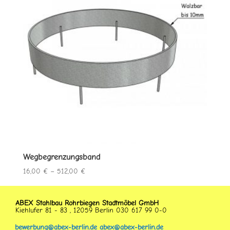
Wegbegrenzungsband
Preisspanne:
16,00
€
–
512,00
€
16,00 €
bis
ABEX Stahlbau Rohrbiegen Stadtmöbel GmbH
512,00 €
Kiehlufer 81 - 83 , 12059 Berlin 030 617 99 0-0
bewerbung@abex-berlin.de
abex@abex-berlin.de