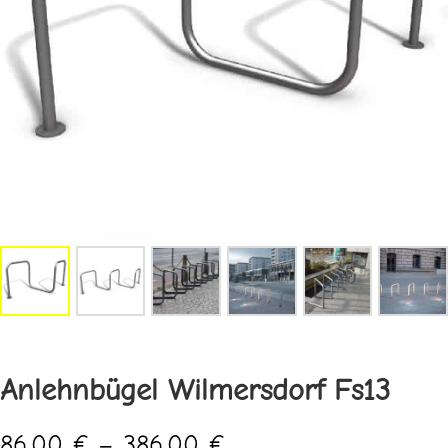
Anlehnbügel Wilmersdorf Fs13
Preisspanne:
86,00
€
–
386,00
€