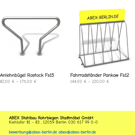
bis
745,00 €
532,00 €
Anlehnbügel Rostock Fs15
Fahrradständer Pankow Fs12
Preisspanne:
Preisspanne:
82,00
€
–
175,00
€
144,00
€
–
220,00
€
82,00 €
144,00 €
bis
bis
175,00 €
220,00 €
ABEX Stahlbau Rohrbiegen Stadtmöbel GmbH
Kiehlufer 81 - 83 , 12059 Berlin 030 617 99 0-0
bewerbung@abex-berlin.de
abex@abex-berlin.de