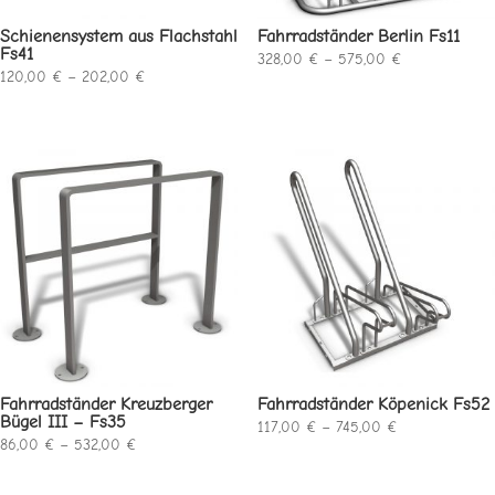
Schienensystem aus Flachstahl
Fahrradständer Berlin Fs11
Fs41
Preisspanne:
328,00
€
–
575,00
€
Preisspanne:
120,00
€
–
202,00
€
328,00 €
120,00 €
bis
bis
575,00 €
202,00 €
Fahrradständer Kreuzberger
Fahrradständer Köpenick Fs52
Bügel III – Fs35
Preisspanne:
117,00
€
–
745,00
€
Preisspanne:
86,00
€
–
532,00
€
117,00 €
86,00 €
bis