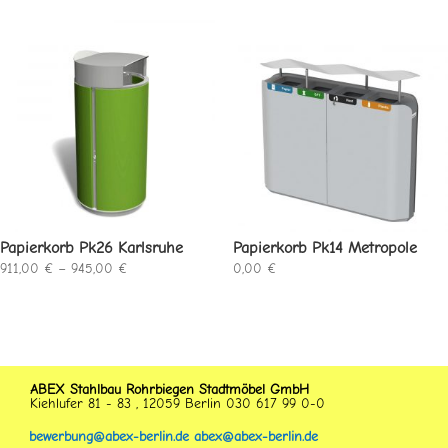
Papierkorb Pk26 Karlsruhe
Papierkorb Pk14 Metropole
Preisspanne:
911,00
€
–
945,00
€
0,00
€
911,00 €
bis
945,00 €
ABEX Stahlbau Rohrbiegen Stadtmöbel GmbH
Kiehlufer 81 - 83 , 12059 Berlin 030 617 99 0-0
bewerbung@abex-berlin.de
abex@abex-berlin.de