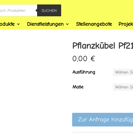
SUCHEN
odukte
Dienstleistungen
Stellenangebote
Projek
Pflanzkübel Pf2
0,00
€
Ausführung
Maße
Zur Anfrage hinzufü