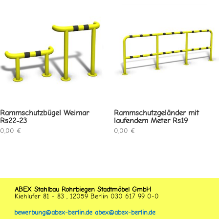
Rammschutzbügel Weimar
Rammschutzgeländer mit
Rs22-23
laufendem Meter Rs19
0,00
€
0,00
€
ABEX Stahlbau Rohrbiegen Stadtmöbel GmbH
Kiehlufer 81 - 83 , 12059 Berlin 030 617 99 0-0
bewerbung@abex-berlin.de
abex@abex-berlin.de