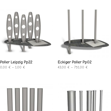
bis
203,00 €
Poller Leipzig Pp22
Eckiger Poller Pp02
Preisspanne:
Preisspanne:
0,00
€
–
1,00
€
43,00
€
–
751,00
€
0,00 €
43,00 €
bis
bis
1,00 €
751,00 €