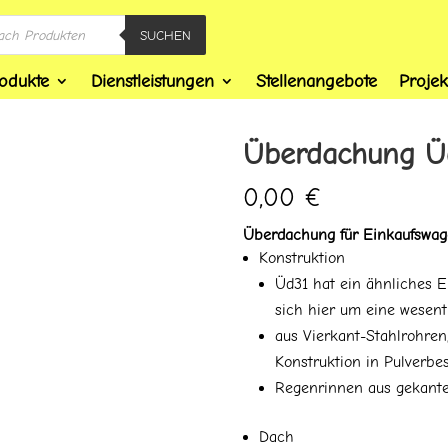
SUCHEN
odukte
Dienstleistungen
Stellenangebote
Projek
Überdachung Ü
0,00
€
Überdachung für Einkaufswa
Konstruktion
Üd31 hat ein ähnliches E
sich hier um eine wesent
aus Vierkant-Stahlrohren
Konstruktion in Pulverbe
Regenrinnen aus gekante
Dach