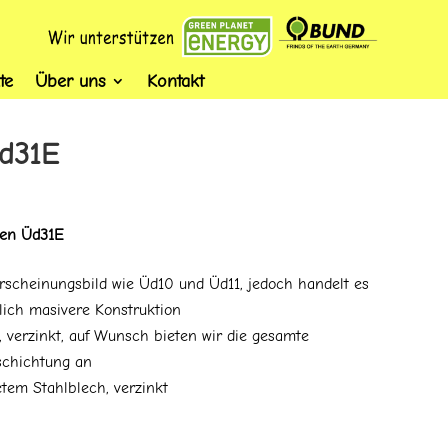
te
Über uns
Kontakt
d31E
gen Üd31E
rscheinungsbild wie Üd10 und Üd11, jedoch handelt es
lich masivere Konstruktion
, verzinkt, auf Wunsch bieten wir die gesamte
schichtung an
tem Stahlblech, verzinkt