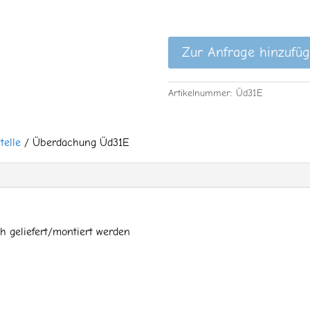
Zur Anfrage hinzufü
Artikelnummer:
Üd31E
telle
/ Überdachung Üd31E
h geliefert/montiert werden