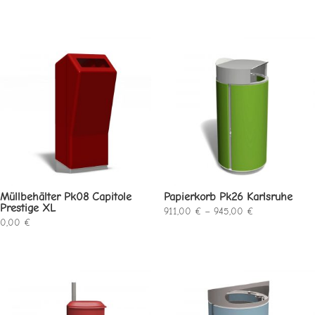
899,00 €
bis
945,00 €
Müllbehälter Pk08 Capitole
Papierkorb Pk26 Karlsruhe
Prestige XL
Preisspanne:
911,00
€
–
945,00
€
0,00
€
911,00 €
bis
945,00 €