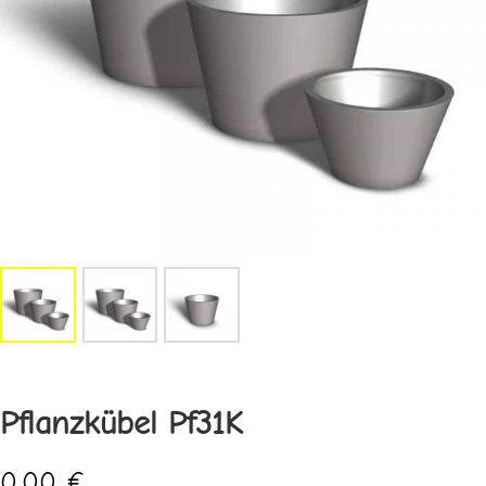
Pflanzkübel Pf31K
0,00
€