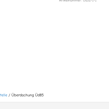
Artikelnummer:
Üd52-1-1
telle
/ Überdachung Üd85