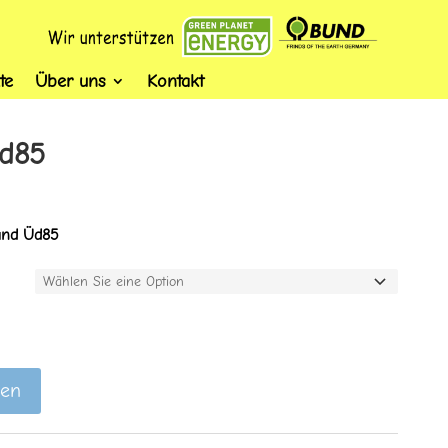
te
Über uns
Kontakt
d85
and Üd85
gen