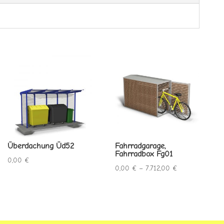
Überdachung Üd52
Fahrradgarage,
Fahrradbox Fg01
0,00
€
Preisspanne:
0,00
€
–
7.712,00
€
0,00 €
bis
7.712,00 €