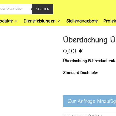
SUCHEN
odukte
Dienstleistungen
Stellenangebote
Projek
Überdachung Ü
0,00
€
Überdachung Fahrradunterst
Standard Dachtiefe:
Zur Anfrage hinzufü